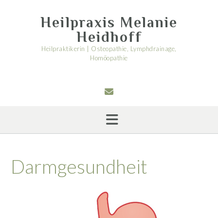
Skip
to
Heilpraxis Melanie
content
Heidhoff
Heilpraktikerin | Osteopathie, Lymphdrainage,
Homöopathie
Darmgesundheit