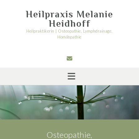
Skip
to
Heilpraxis Melanie
content
Heidhoff
Heilpraktikerin | Osteopathie, Lymphdrainage,
Homöopathie
Osteopathie,