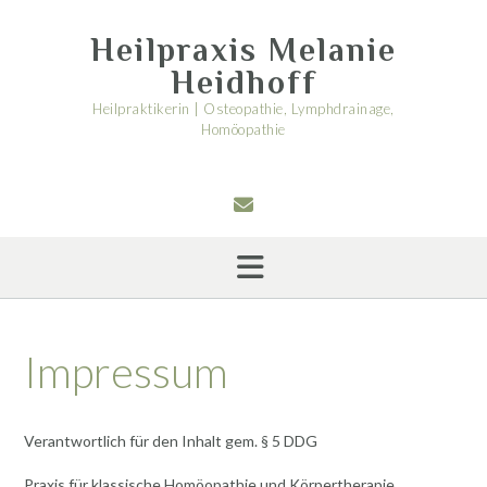
Skip
to
Heilpraxis Melanie
content
Heidhoff
Heilpraktikerin | Osteopathie, Lymphdrainage,
Homöopathie
Impressum
Verantwortlich für den Inhalt gem. § 5 DDG
Praxis für klassische Homöopathie und Körpertherapie