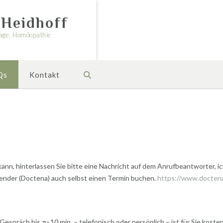
 Heidhoff
nage, Homöopathie
Qs
Kontakt
ann, hinterlassen Sie bitte eine Nachricht auf dem Anrufbeantworter, ic
lender (Doctena) auch selbst einen Termin buchen.
https://www.doctena
espräch bis zu 10 min. – telefonisch oder persönlich – ist für Sie koste