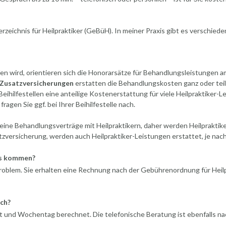
eichnis für Heilpraktiker (GeBüH). In meiner Praxis gibt es verschied
n wird, orientieren sich die Honorarsätze für Behandlungsleistungen a
 Zusatzversicherungen
erstatten die Behandlungskosten ganz oder tei
eihilfestellen eine anteilige Kostenerstattung für viele Heilpraktiker-L
gen Sie ggf. bei Ihrer Beihilfestelle nach.
ine Behandlungsverträge mit Heilpraktikern, daher werden Heilpraktik
tzversicherung, werden auch Heilpraktiker-Leistungen erstattet, je nac
is kommen?
 Problem. Sie erhalten eine Rechnung nach der Gebührenordnung für Heilp
ch?
t und Wochentag berechnet. Die telefonische Beratung ist ebenfalls n