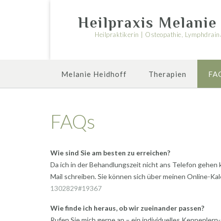
Skip
to
Heilpraxis Melanie
content
Heilpraktikerin | Osteopathie, Lymphdrai
Melanie Heidhoff
Therapien
FA
FAQs
Wie sind Sie am besten zu erreichen?
Da ich in der Behandlungszeit nicht ans Telefon gehen k
Mail schreiben. Sie können sich über meinen Online-Ka
1302829#19367
Wie finde ich heraus, ob wir zueinander passen?
Rufen Sie mich gerne an – ein individuelles Kennenlern-G